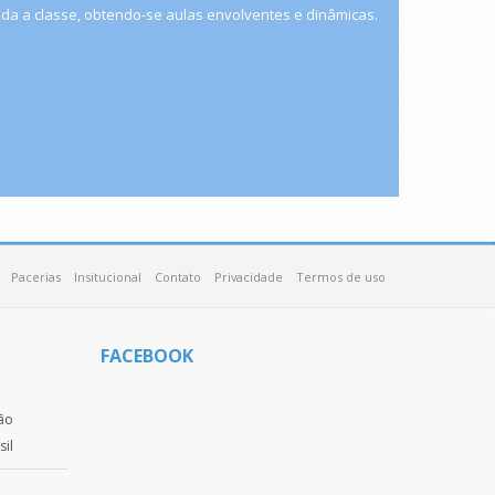
a a classe, obtendo-se aulas envolventes e dinâmicas.
Pacerias
Insitucional
Contato
Privacidade
Termos de uso
FACEBOOK
o
ção
sil