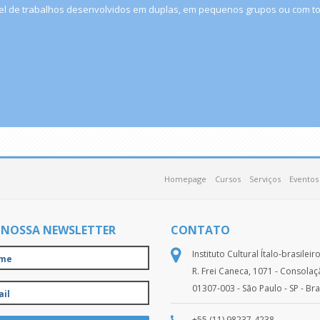
el de trabalhos desenvolvidos em duplas, em pequenos grupos ou com tod
Homepage
Cursos
Serviços
Eventos
 NOSSA NEWSLETTER
CONTATO
Instituto Cultural Ítalo-brasileir
R. Frei Caneca, 1071 - Consola
01307-003 - São Paulo - SP - Bra
+55 (11) 98237-4238