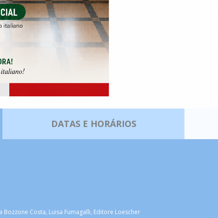
DATAS E HORÁRIOS
a Bozzone Costa, Luisa Fumagalli, Editore Loescher