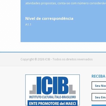
atividades propostas, conta-se com número consideráv
Nível de correspondência
A1.1
Copyright © 2026 ICIB - Todos os direitos revervados
RECEBA