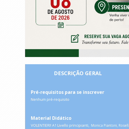
DESCRIÇÃO GERAL
Pré-requisitos para se inscrever
Nenhum pré-requisito
Material Didático
VOLENTIERI! A1 Livello principianti,
Monica Piantoni, Rosell